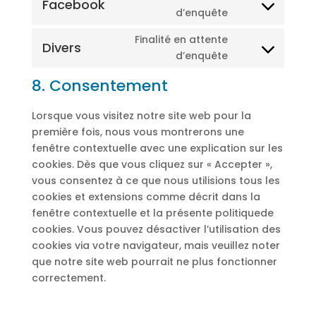
service
Facebook
Consent
d’enquête
google-
to
maps
Finalité en attente
service
Divers
Consent
d’enquête
facebook
to
8. Consentement
service
divers
Lorsque vous visitez notre site web pour la
première fois, nous vous montrerons une
fenêtre contextuelle avec une explication sur les
cookies. Dès que vous cliquez sur « Accepter »,
vous consentez à ce que nous utilisions tous les
cookies et extensions comme décrit dans la
fenêtre contextuelle et la présente politiquede
cookies. Vous pouvez désactiver l’utilisation des
cookies via votre navigateur, mais veuillez noter
que notre site web pourrait ne plus fonctionner
correctement.