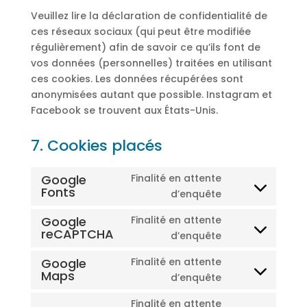
Veuillez lire la déclaration de confidentialité de
ces réseaux sociaux (qui peut être modifiée
régulièrement) afin de savoir ce qu’ils font de
vos données (personnelles) traitées en utilisant
ces cookies. Les données récupérées sont
anonymisées autant que possible. Instagram et
Facebook se trouvent aux États-Unis.
7. Cookies placés
Google
Finalité en attente
Fonts
Consent
d’enquête
to
Google
Finalité en attente
service
reCAPTCHA
Consent
d’enquête
google-
to
fonts
Google
Finalité en attente
service
Maps
Consent
d’enquête
google-
to
recaptcha
Finalité en attente